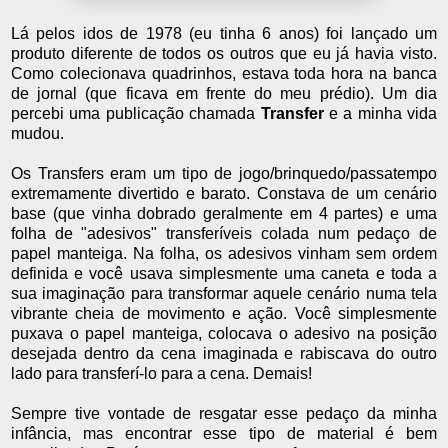
Lá pelos idos de 1978 (eu tinha 6 anos) foi lançado um
produto diferente de todos os outros que eu já havia visto.
Como colecionava quadrinhos, estava toda hora na banca
de jornal (que ficava em frente do meu prédio). Um dia
percebi uma publicação chamada
Transfer
e a minha vida
mudou.
Os Transfers eram um tipo de jogo/brinquedo/passatempo
extremamente divertido e barato. Constava de um cenário
base (que vinha dobrado geralmente em 4 partes) e uma
folha de "adesivos" transferíveis colada num pedaço de
papel manteiga. Na folha, os adesivos vinham sem ordem
definida e você usava simplesmente uma caneta e toda a
sua imaginação para transformar aquele cenário numa tela
vibrante cheia de movimento e ação. Você simplesmente
puxava o papel manteiga, colocava o adesivo na posição
desejada dentro da cena imaginada e rabiscava do outro
lado para transferí-lo para a cena. Demais!
Sempre tive vontade de resgatar esse pedaço da minha
infância, mas encontrar esse tipo de material é bem