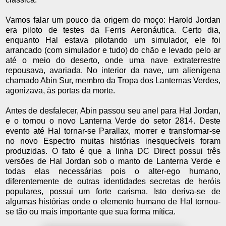
Vamos falar um pouco da origem do moço: Harold Jordan
era piloto de testes da Ferris Aeronáutica. Certo dia,
enquanto Hal estava pilotando um simulador, ele foi
arrancado (com simulador e tudo) do chão e levado pelo ar
até o meio do deserto, onde uma nave extraterrestre
repousava, avariada. No interior da nave, um alienígena
chamado Abin Sur, membro da Tropa dos Lanternas Verdes,
agonizava, às portas da morte.
Antes de desfalecer, Abin passou seu anel para Hal Jordan,
e o tornou o novo Lanterna Verde do setor 2814. Deste
evento até Hal tornar-se Parallax, morrer e transformar-se
no novo Espectro muitas histórias inesquecíveis foram
produzidas. O fato é que a linha DC Direct possui três
versões de Hal Jordan sob o manto de Lanterna Verde e
todas elas necessárias pois o alter-ego humano,
diferentemente de outras identidades secretas de heróis
populares, possui um forte carisma. Isto deriva-se de
algumas histórias onde o elemento humano de Hal tornou-
se tão ou mais importante que sua forma mítica.