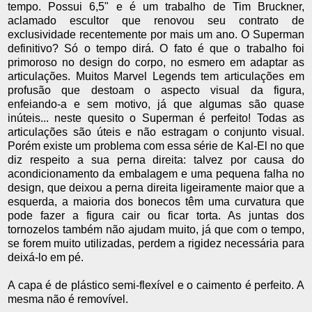
tempo. Possui 6,5" e é um trabalho de Tim Bruckner,
aclamado escultor que renovou seu contrato de
exclusividade recentemente por mais um ano. O Superman
definitivo? Só o tempo dirá. O fato é que o trabalho foi
primoroso no design do corpo, no esmero em adaptar as
articulações. Muitos Marvel Legends tem articulações em
profusão que destoam o aspecto visual da figura,
enfeiando-a e sem motivo, já que algumas são quase
inúteis... neste quesito o Superman é perfeito! Todas as
articulações são úteis e não estragam o conjunto visual.
Porém existe um problema com essa série de Kal-El no que
diz respeito a sua perna direita: talvez por causa do
acondicionamento da embalagem e uma pequena falha no
design, que deixou a perna direita ligeiramente maior que a
esquerda, a maioria dos bonecos têm uma curvatura que
pode fazer a figura cair ou ficar torta. As juntas dos
tornozelos também não ajudam muito, já que com o tempo,
se forem muito utilizadas, perdem a rigidez necessária para
deixá-lo em pé.
A capa é de plástico semi-flexível e o caimento é perfeito. A
mesma não é removível.