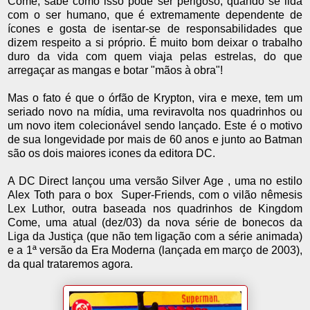
Come, sabe como isso pode ser perigoso, quando se lida
com o ser humano, que é extremamente dependente de
ícones e gosta de isentar-se de responsabilidades que
dizem respeito a si próprio. É muito bom deixar o trabalho
duro da vida com quem viaja pelas estrelas, do que
arregaçar as mangas e botar "mãos à obra"!
Mas o fato é que o órfão de Krypton, vira e mexe, tem um
seriado novo na mídia, uma reviravolta nos quadrinhos ou
um novo item colecionável sendo lançado. Este é o motivo
de sua longevidade por mais de 60 anos e junto ao Batman
são os dois maiores icones da editora DC.
A DC Direct lançou uma versão Silver Age , uma no estilo
Alex Toth para o box Super-Friends, com o vilão nêmesis
Lex Luthor, outra baseada nos quadrinhos de Kingdom
Come, uma atual (dez/03) da nova série de bonecos da
Liga da Justiça (que não tem ligação com a série animada)
e a 1ª versão da Era Moderna (lançada em março de 2003),
da qual trataremos agora.