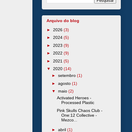
Arquivo do blog
►
2026
(3)
►
2024
(5)
►
2023
(9)
►
2022
(9)
►
2021
(5)
▼
2020
(14)
►
setembro
(1)
►
agosto
(1)
▼
maio
(2)
Activated Heroes -
Processed Plastic
Pink Skulls Chaos Club -
One:12 Collective -
Mezco...
►
abril
(1)