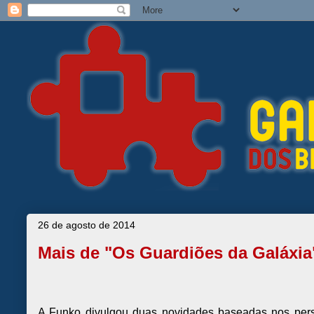
26 de agosto de 2014
Mais de "Os Guardiões da Galáxia
A Funko divulgou duas novidades baseadas nos pers