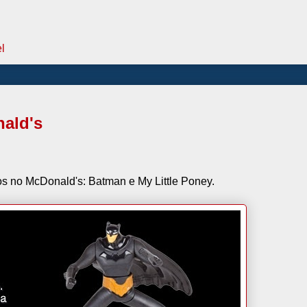
l
nald's
os no McDonald's: Batman e My Little Poney.