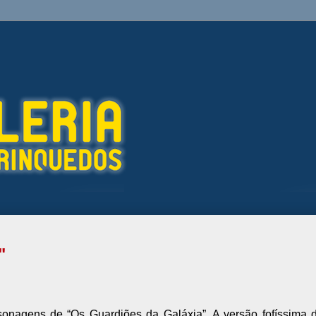
"
onagens de “Os Guardiões da Galáxia”. A versão fofíssima 