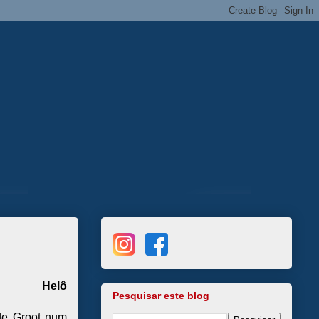
Helô
Pesquisar este blog
de Groot num