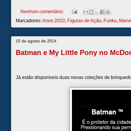
Nenhum comentário:
Marcadores:
Anos 2010
,
Figuras de Ação
,
Funko
,
Marve
15 de agosto de 2014
Batman e My Little Pony no McDo
Já estão disponíveis duas novas coleções de brinqued