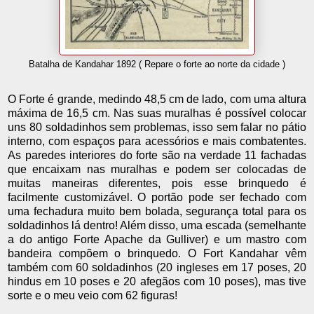
Batalha de Kandahar 1892 ( Repare o forte ao norte da cidade )
O Forte é grande, medindo 48,5 cm de lado, com uma altura
máxima de 16,5 cm. Nas suas muralhas é possível colocar
uns 80 soldadinhos sem problemas, isso sem falar no pátio
interno, com espaços para acessórios e mais combatentes.
As paredes interiores do forte são na verdade 11 fachadas
que encaixam nas muralhas e podem ser colocadas de
muitas maneiras diferentes, pois esse brinquedo é
facilmente customizável. O portão pode ser fechado com
uma fechadura muito bem bolada, segurança total para os
soldadinhos lá dentro! Além disso, uma escada (semelhante
a do antigo Forte Apache da Gulliver) e um mastro com
bandeira compõem o brinquedo. O Fort Kandahar vêm
também com 60 soldadinhos (20 ingleses em 17 poses, 20
hindus em 10 poses e 20 afegãos com 10 poses), mas tive
sorte e o meu veio com 62 figuras!