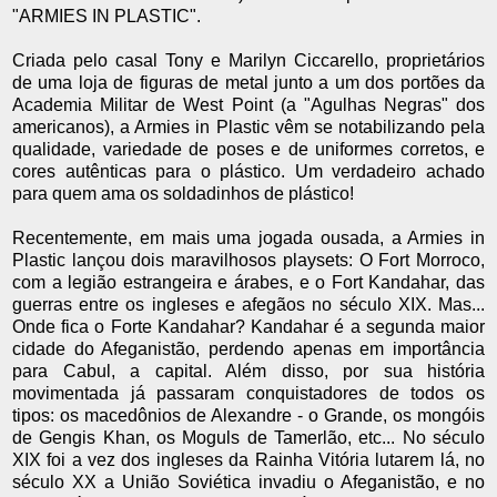
"ARMIES IN PLASTIC".
Criada pelo casal Tony e Marilyn Ciccarello, proprietários
de uma loja de figuras de metal junto a um dos portões da
Academia Militar de West Point (a "Agulhas Negras" dos
americanos), a Armies in Plastic vêm se notabilizando pela
qualidade, variedade de poses e de uniformes corretos, e
cores autênticas para o plástico. Um verdadeiro achado
para quem ama os soldadinhos de plástico!
Recentemente, em mais uma jogada ousada, a Armies in
Plastic lançou dois maravilhosos playsets: O Fort Morroco,
com a legião estrangeira e árabes, e o Fort Kandahar, das
guerras entre os ingleses e afegãos no século XIX. Mas...
Onde fica o Forte Kandahar? Kandahar é a segunda maior
cidade do Afeganistão, perdendo apenas em importância
para Cabul, a capital. Além disso, por sua história
movimentada já passaram conquistadores de todos os
tipos: os macedônios de Alexandre - o Grande, os mongóis
de Gengis Khan, os Moguls de Tamerlão, etc... No século
XIX foi a vez dos ingleses da Rainha Vitória lutarem lá, no
século XX a União Soviética invadiu o Afeganistão, e no