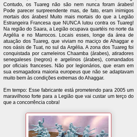
Contudo, os Tuareg não são nem nunca foram árabes!
Pode parecer surpreendente mas, de fato, eram inimigos
mortais dos árabes! Muito mais mortais do que a Legião
Estrangeira Francesa que NUNCA lutou contra os Tuareg!
Na região do Saara, a Legião ocupava quartéis no norte da
Argélia e no Marrocos. Locais esses, longe da área de
atuação dos Tuareg, que viviam no maciço de Ahaggar e
nos oásis de Tuat, no sul da Argélia. A zona dos Tuareg foi
conquistada por cameleiros Chaamba (árabes), atiradores
senegaleses (negros) e argelinos (árabes), comandados
por oficiais franceses. Não por legionários, que eram em
sua esmagadora maioria europeus que não se adaptavam
muito bem às condições extremas do Ahaggar.
Em tempo: Esse fabricante está prometendo para 2005 um
maravilhoso forte para a Legião que vai custar um terço do
que a concorrência cobra!