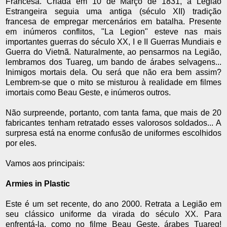
Francesa. Criada em 10 de Março de 1831, a Legião
Estrangeira seguia uma antiga (século XII) tradição
francesa de empregar mercenários em batalha. Presente
em inúmeros conflitos, "La Legion" esteve nas mais
importantes guerras do século XX, I e II Guerras Mundiais e
Guerra do Vietnã. Naturalmente, ao pensarmos na Legião,
lembramos dos Tuareg, um bando de árabes selvagens...
Inimigos mortais dela. Ou será que não era bem assim?
Lembrem-se que o mito se misturou à realidade em filmes
imortais como Beau Geste, e inúmeros outros.
Não surpreende, portanto, com tanta fama, que mais de 20
fabricantes tenham retratado esses valorosos soldados... A
surpresa está na enorme confusão de uniformes escolhidos
por eles.
Vamos aos principais:
Armies in Plastic
Este é um set recente, do ano 2000. Retrata a Legião em
seu clássico uniforme da virada do século XX. Para
enfrentá-la, como no filme Beau Geste, árabes Tuareg!